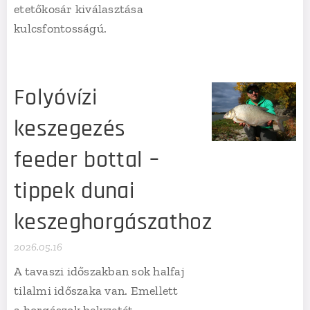
etetőkosár kiválasztása
kulcsfontosságú.
Folyóvízi
keszegezés
feeder bottal –
tippek dunai
keszeghorgászathoz
2026.05.16
A tavaszi időszakban sok halfaj
tilalmi időszaka van. Emellett
a horgászok helyzetét