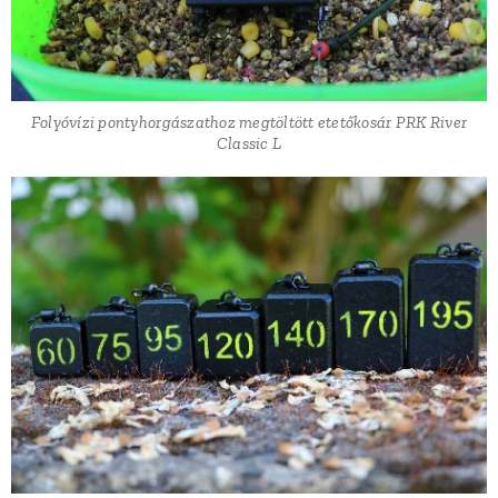
Folyóvízi pontyhorgászathoz megtöltött etetőkosár PRK River
Classic L