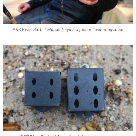
PRK River Barbel Master folyóvízi feeder kosár megtöltve