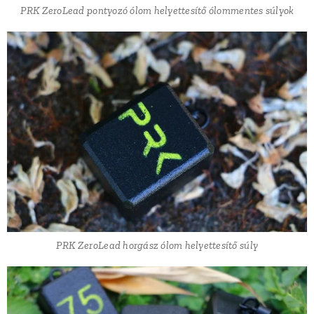
PRK ZeroLead pontyozó ólom helyettesítő ólommentes súlyok
PRK ZeroLead horgász ólom helyettesítő súly