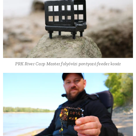
PRK River Carp Master folyóvízi pontyozó feeder kosár