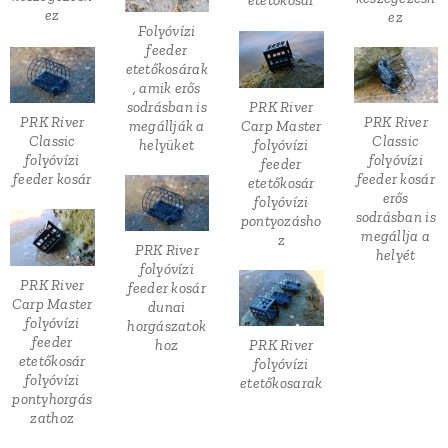
ez
ez
Folyóvízi
feeder
etetőkosárak
, amik erős
PRK River
sodrásban is
PRK River
PRK River
Carp Master
megállják a
Classic
Classic
folyóvízi
helyüket
folyóvízi
folyóvízi
feeder
feeder kosár
feeder kosár
etetőkosár
erős
folyóvízi
sodrásban is
pontyozásho
megállja a
z
PRK River
helyét
folyóvízi
PRK River
feeder kosár
Carp Master
dunai
folyóvízi
horgászatok
feeder
hoz
PRK River
etetőkosár
folyóvízi
folyóvízi
etetőkosarak
pontyhorgás
zathoz