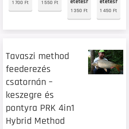
etetéshez
etetéshez
1 700
Ft
1 550
Ft
1 350
Ft
1 450
Ft
Tavaszi method
feederezés
csatornán –
keszegre és
pontyra PRK 4in1
Hybrid Method