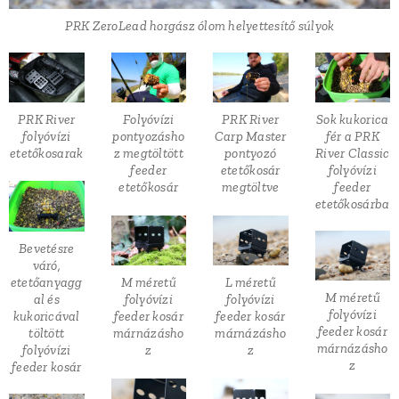
PRK ZeroLead horgász ólom helyettesítő súlyok
PRK River
Folyóvízi
PRK River
Sok kukorica
folyóvízi
pontyozásho
Carp Master
fér a PRK
etetőkosarak
z megtöltött
pontyozó
River Classic
feeder
etetőkosár
folyóvízi
etetőkosár
megtöltve
feeder
etetőkosárba
Bevetésre
váró,
etetőanyagg
M méretű
L méretű
M méretű
al és
folyóvízi
folyóvízi
folyóvízi
kukoricával
feeder kosár
feeder kosár
feeder kosár
töltött
márnázásho
márnázásho
márnázásho
folyóvízi
z
z
z
feeder kosár