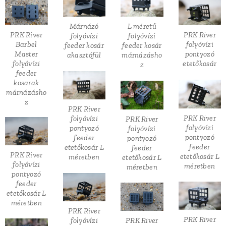
Márnázó
L méretű
PRK River
PRK River
folyóvízi
folyóvízi
Barbel
folyóvízi
feeder kosár
feeder kosár
Master
pontyozó
akasztófül
márnázásho
folyóvízi
etetőkosár
z
feeder
kosarak
márnázásho
z
PRK River
PRK River
folyóvízi
PRK River
folyóvízi
pontyozó
folyóvízi
pontyozó
feeder
pontyozó
feeder
etetőkosár L
feeder
PRK River
etetőkosár L
méretben
etetőkosár L
folyóvízi
méretben
méretben
pontyozó
feeder
etetőkosár L
méretben
PRK River
PRK River
folyóvízi
PRK River