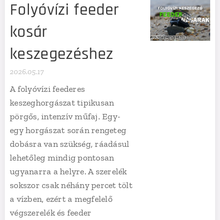
Folyóvízi feeder
kosár
keszegezéshez
2026.05.17
A folyóvízi feederes
keszeghorgászat tipikusan
pörgős, intenzív műfaj. Egy-
egy horgászat során rengeteg
dobásra van szükség, ráadásul
lehetőleg mindig pontosan
ugyanarra a helyre. A szerelék
sokszor csak néhány percet tölt
a vízben, ezért a megfelelő
végszerelék és feeder