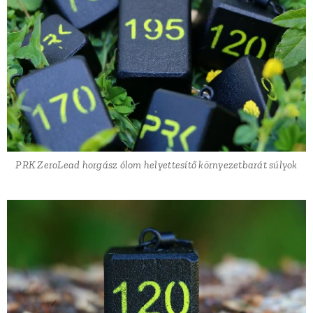
PRK ZeroLead horgász ólom helyettesítő környezetbarát súlyok