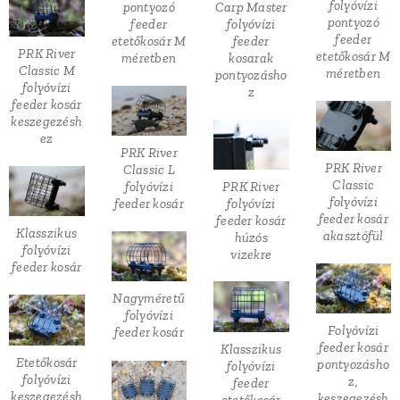
folyóvízi
pontyozó
Carp Master
pontyozó
feeder
folyóvízi
feeder
etetőkosár M
feeder
PRK River
etetőkosár M
méretben
kosarak
Classic M
méretben
pontyozásho
folyóvízi
z
feeder kosár
keszegezésh
ez
PRK River
PRK River
Classic L
Classic
folyóvízi
PRK River
folyóvízi
feeder kosár
folyóvízi
feeder kosár
feeder kosár
Klasszikus
akasztófül
húzós
folyóvízi
vizekre
feeder kosár
Nagyméretű
folyóvízi
Folyóvízi
feeder kosár
feeder kosár
Klasszikus
Etetőkosár
pontyozásho
folyóvízi
folyóvízi
z,
feeder
keszegezésh
keszegezésh
etetőkosár