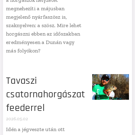
megnehezíti a májusban
megjelenő nyárfaszösz is,
szaknyelven: a szösz. Mire lehet
horgászni ebben az időszakban
eredményesen a Dunán vagy
más folyókon?
Tavaszi
csatornahorgászat
feederrel
2026.05.02
Idén a jégveszte után ott