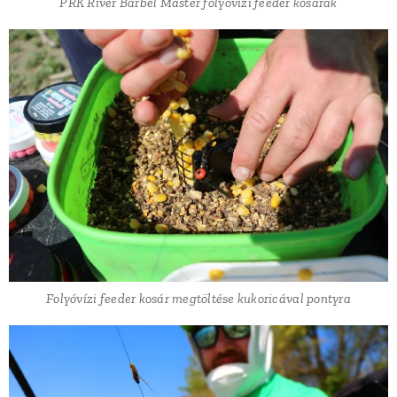
PRK River Barbel Master folyóvízi feeder kosarak
Folyóvízi feeder kosár megtöltése kukoricával pontyra