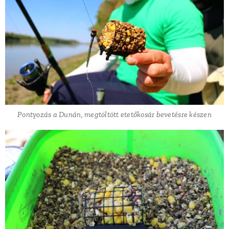
Pontyozás a Dunán, megtöltött etetőkosár bevetésre készen