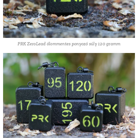
PRK ZeroLead ólommentes ponyozó súly 120 gramm