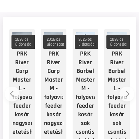
2026-os
2026-os
2026-os
2026-os
!
újdonság!
újdonság!
újdonság!
újdonság!
PRK
PRK
PRK
PRK
nd
River
River
River
River
d
Carp
Carp
Barbel
Barbel
Master
Master
Master
Master
L -
M -
M -
L -
folyóvízi
folyóvízi
folyóvízi
folyóvízi
feeder
feeder
feeder
feeder
kosár
kosár
kosár
kosár
nagyszemcsés
nagyszemcsés
sok
sok
etetéshez
etetéshez
csontis
csontis