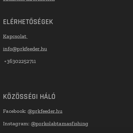
ELÉRHETŐSÉGEK
Kapcsolat
info@prkfeeder.hu
+36302252711
KÖZÖSSÉGI HÁLÓ
Facebook:
@prkfeeder.hu
Instagram:
@porkolabtamasfishing