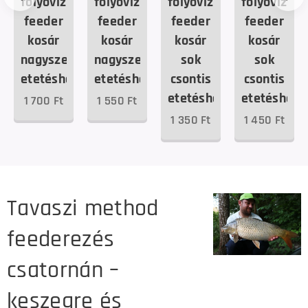
folyóvízi
folyóvízi
folyóvízi
folyóvízi
feeder
feeder
feeder
feeder
kosár
kosár
kosár
kosár
nagyszemcsés
nagyszemcsés
sok
sok
etetéshez
etetéshez
csontis
csontis
etetéshez
etetéshez
1 700
Ft
1 550
Ft
1 350
Ft
1 450
Ft
Tavaszi method
feederezés
csatornán –
keszegre és