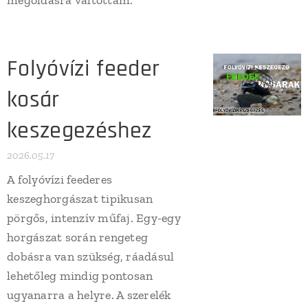
Folyóvízi feeder
kosár
keszegezéshez
2026.05.17
A folyóvízi feederes
keszeghorgászat tipikusan
pörgős, intenzív műfaj. Egy-egy
horgászat során rengeteg
dobásra van szükség, ráadásul
lehetőleg mindig pontosan
ugyanarra a helyre. A szerelék