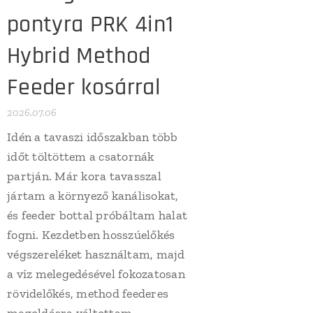
pontyra PRK 4in1
Hybrid Method
Feeder kosárral
2026.07.06
Idén a tavaszi időszakban több
időt töltöttem a csatornák
partján. Már kora tavasszal
jártam a környező kanálisokat,
és feeder bottal próbáltam halat
fogni. Kezdetben hosszúelőkés
végszereléket használtam, majd
a víz melegedésével fokozatosan
rövidelőkés, method feederes
megoldásra váltottam.