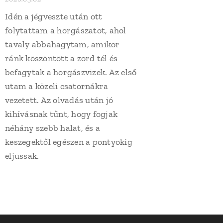
Idén a jégveszte után ott
folytattam a horgászatot, ahol
tavaly abbahagytam, amikor
ránk köszöntött a zord tél és
befagytak a horgászvizek. Az első
utam a közeli csatornákra
vezetett. Az olvadás után jó
kihívásnak tűnt, hogy fogjak
néhány szebb halat, és a
keszegektől egészen a pontyokig
eljussak.