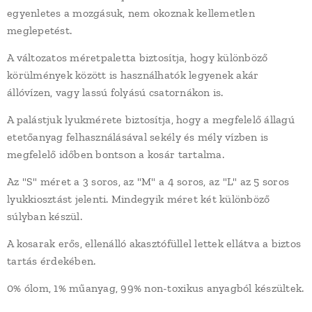
egyenletes a mozgásuk, nem okoznak kellemetlen
meglepetést.
A változatos méretpaletta biztosítja, hogy különböző
körülmények között is használhatók legyenek akár
állóvízen, vagy lassú folyású csatornákon is.
A palástjuk lyukmérete biztosítja, hogy a megfelelő állagú
etetőanyag felhasználásával sekély és mély vízben is
megfelelő időben bontson a kosár tartalma.
Az "S" méret a 3 soros, az "M" a 4 soros, az "L" az 5 soros
lyukkiosztást jelenti. Mindegyik méret két különböző
súlyban készül.
A kosarak erős, ellenálló akasztófüllel lettek ellátva a biztos
tartás érdekében.
0% ólom, 1% műanyag, 99% non-toxikus anyagból készültek.