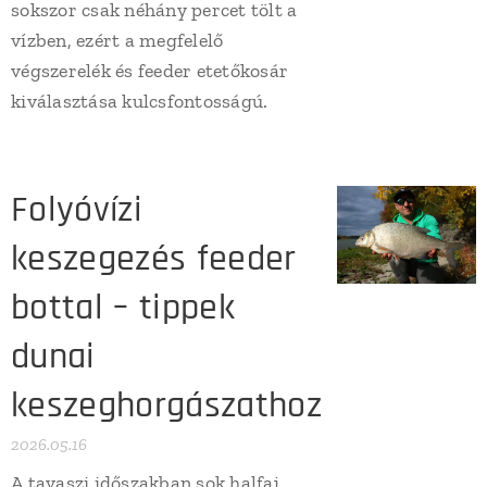
sokszor csak néhány percet tölt a
vízben, ezért a megfelelő
végszerelék és feeder etetőkosár
kiválasztása kulcsfontosságú.
Folyóvízi
keszegezés feeder
bottal – tippek
dunai
keszeghorgászathoz
2026.05.16
A tavaszi időszakban sok halfaj