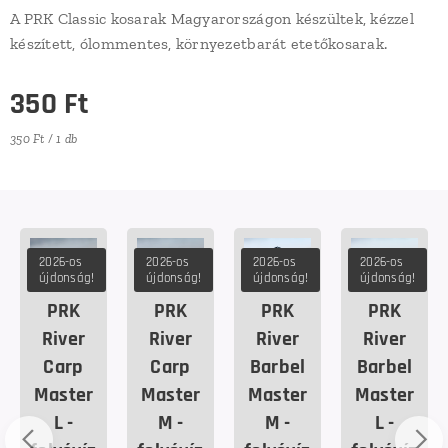
A PRK Classic kosarak Magyarországon készültek, kézzel
készített, ólommentes, környezetbarát etetőkosarak.
350
Ft
350 Ft / 1 db
2026-os
2026-os
2026-os
2026-os
újdonság!
újdonság!
újdonság!
újdonság!
PRK
PRK
PRK
PRK
River
River
River
River
Carp
Carp
Barbel
Barbel
Master
Master
Master
Master
L -
M -
M -
L -