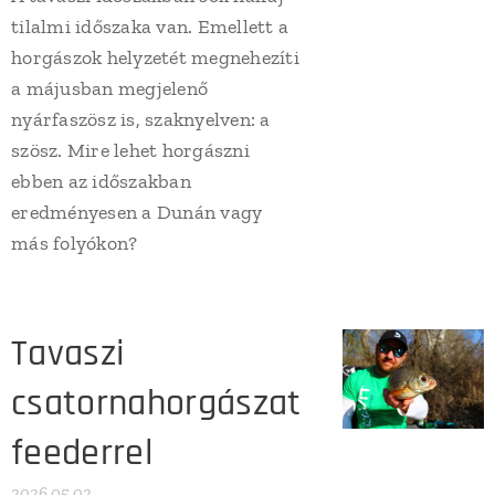
tilalmi időszaka van. Emellett a
horgászok helyzetét megnehezíti
a májusban megjelenő
nyárfaszösz is, szaknyelven: a
szösz. Mire lehet horgászni
ebben az időszakban
eredményesen a Dunán vagy
más folyókon?
Tavaszi
csatornahorgászat
feederrel
2026.05.02