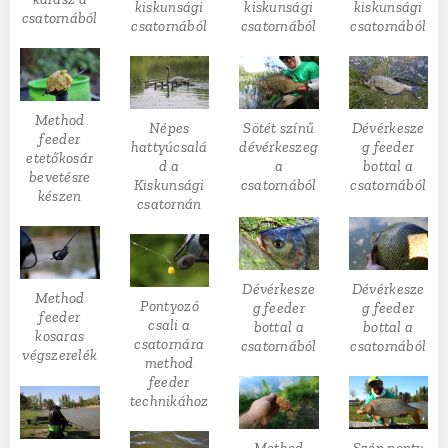
kiskunsági
kiskunsági
kiskunsági
csatornából
csatornából
csatornából
csatornából
Method
Népes
Sötét színű
Dévérkesze
feeder
hattyúcsalá
dévérkeszeg
g feeder
etetőkosár
d a
a
bottal a
bevetésre
Kiskunsági
csatornából
csatornából
készen
csatornán
Dévérkesze
Dévérkesze
Method
Pontyozó
g feeder
g feeder
feeder
csali a
bottal a
bottal a
kosaras
csatornára
csatornából
csatornából
végszerelék
method
feeder
technikához