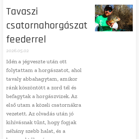
Tavaszi
csatornahorgászat
feederrel
2026.05.02
Idén a jégveszte után ott
folytattam a horgászatot, ahol
tavaly abbahagytam, amikor
ránk köszöntött a zord tél és
befagytak a horgászvizek. Az
első utam a közeli csatornákra
vezetett. Az olvadás után jó
kihívásnak tűnt, hogy fogjak
néhány szebb halat, és a