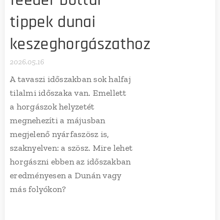
feeder bottal –
tippek dunai
keszeghorgászathoz
2026.05.16
A tavaszi időszakban sok halfaj
tilalmi időszaka van. Emellett
a horgászok helyzetét
megnehezíti a májusban
megjelenő nyárfaszösz is,
szaknyelven: a szösz. Mire lehet
horgászni ebben az időszakban
eredményesen a Dunán vagy
más folyókon?