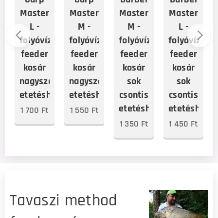
Master
Master
Master
Master
L -
M -
M -
L -
folyóvízi
folyóvízi
folyóvízi
folyóvízi
feeder
feeder
feeder
feeder
kosár
kosár
kosár
kosár
nagyszemcsés
nagyszemcsés
sok
sok
etetéshez
etetéshez
csontis
csontis
etetéshez
etetéshez
1 700
Ft
1 550
Ft
1 350
Ft
1 450
Ft
Tavaszi method