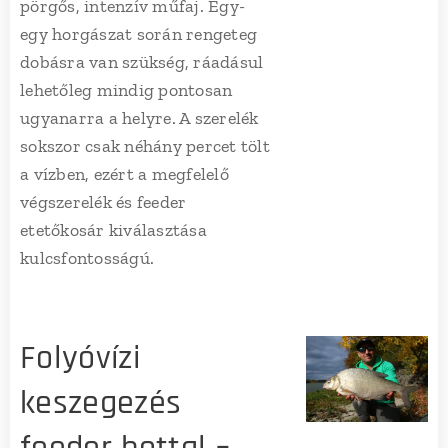
pörgős, intenzív műfaj. Egy-
egy horgászat során rengeteg
dobásra van szükség, ráadásul
lehetőleg mindig pontosan
ugyanarra a helyre. A szerelék
sokszor csak néhány percet tölt
a vízben, ezért a megfelelő
végszerelék és feeder
etetőkosár kiválasztása
kulcsfontosságú.
Folyóvízi
keszegezés