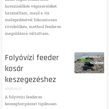
hosszúelőkés végszereléket
használtam, majd a víz
melegedésével fokozatosan
rövidelőkés, method feederes
megoldásra váltottam.
Folyóvízi feeder
kosár
keszegezéshez
2026.05.17
A folyóvízi feederes
keszeghorgászat tipikusan