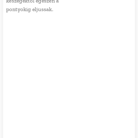
keszegektől egészen a
pontyokig eljussak.