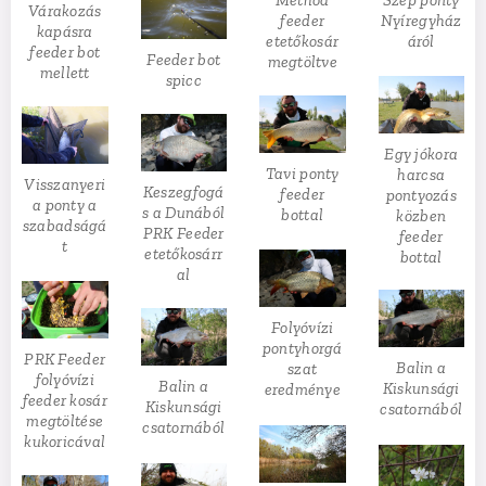
Method
Szép ponty
Várakozás
feeder
Nyíregyház
kapásra
etetőkosár
áról
feeder bot
Feeder bot
megtöltve
mellett
spicc
Egy jókora
Tavi ponty
harcsa
Visszanyeri
Keszegfogá
feeder
pontyozás
a ponty a
s a Dunából
bottal
közben
szabadságá
PRK Feeder
feeder
t
etetőkosárr
bottal
al
Folyóvízi
pontyhorgá
PRK Feeder
Balin a
szat
folyóvízi
Balin a
Kiskunsági
eredménye
feeder kosár
Kiskunsági
csatornából
megtöltése
csatornából
kukoricával