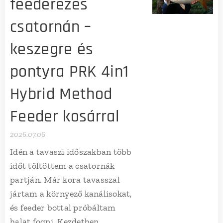
feederezés
csatornán –
keszegre és
pontyra PRK 4in1
Hybrid Method
Feeder kosárral
2026.07.06
Idén a tavaszi időszakban több
időt töltöttem a csatornák
partján. Már kora tavasszal
jártam a környező kanálisokat,
és feeder bottal próbáltam
halat fogni. Kezdetben