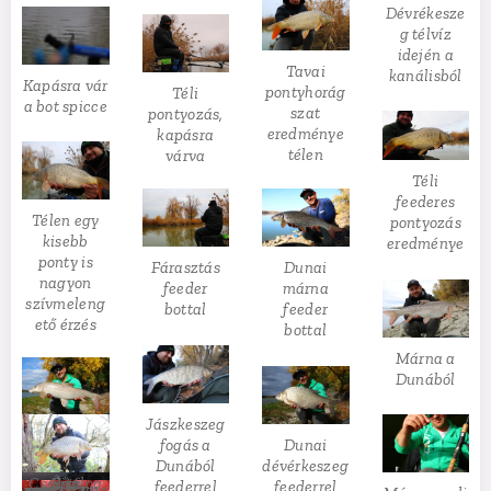
Dévrékesze
g télvíz
idején a
Tavai
kanálisból
Kapásra vár
pontyhorág
Téli
a bot spicce
szat
pontyozás,
eredménye
kapásra
télen
várva
Téli
feederes
Télen egy
pontyozás
kisebb
eredménye
ponty is
Fárasztás
Dunai
nagyon
feeder
márna
szívmeleng
bottal
feeder
ető érzés
bottal
Márna a
Dunából
Jászkeszeg
Folyóvízi
Dunai
fogás a
horgászat
dévérkeszeg
Dunából
eredménye
Csalitálca
Őszi
Főtt
Egy
feederrel
feederrel