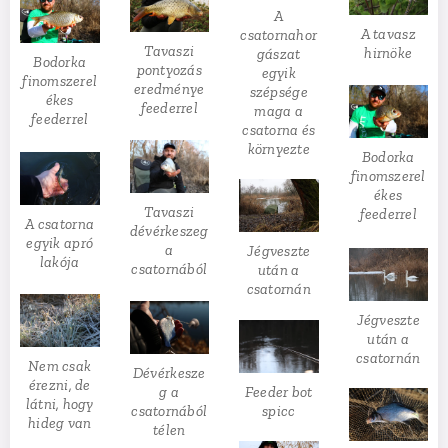
A
A tavasz
csatornahor
Tavaszi
hirnöke
gászat
Bodorka
pontyozás
egyik
finomszerel
eredménye
szépsége
ékes
feederrel
maga a
feederrel
csatorna és
környezte
Bodorka
finomszerel
ékes
Tavaszi
feederrel
A csatorna
dévérkeszeg
egyik apró
a
Jégveszte
lakója
csatornából
után a
csatornán
Jégveszte
után a
csatornán
Nem csak
Dévérkesze
érezni, de
Feeder bot
g a
látni, hogy
spicc
csatornából
hideg van
télen