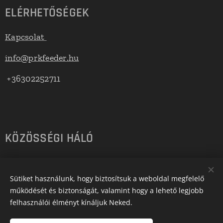
ELÉRHETŐSÉGEK
Kapcsolat
info@prkfeeder.hu
+36302252711
KÖZÖSSÉGI HÁLÓ
Facebook:
@prkfeeder.hu
Sütiket használunk, hogy biztosítsuk a weboldal megfelelő
Instagram:
@porkolabtamasfishing
működését és biztonságát, valamint hogy a lehető legjobb
felhasználói élményt kínáljuk Neked.
Youtube:
@prkfeeder