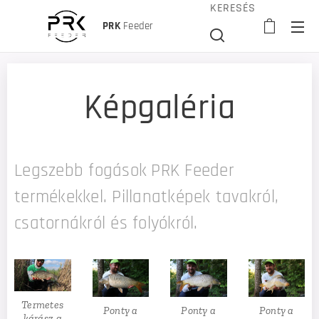
KERESÉS
PRK
Feeder
Képgaléria
Legszebb fogások
PRK Feeder
termékekkel. Pillanatképek tavakról,
csatornákról és folyókról.
Termetes
Ponty a
Ponty a
Ponty a
kárász a