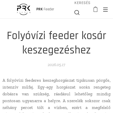
KERESÉS
PRK
Feeder
Folyóvízi feeder kosár
keszegezéshez
2026.05.17
A folyóvízi feederes keszeghorgászat tipikusan pörgős,
intenzív műfaj. Egy-egy horgászat során rengeteg
dobásra van szükség, ráadásul lehetőleg mindig
pontosan ugyanarra a helyre. A szerelék sokszor csak
néhány percet tölt a vízben, ezért a megfelelő