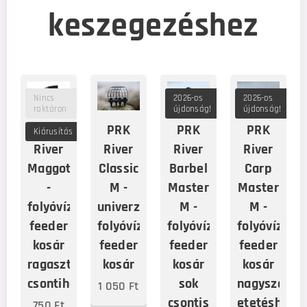
keszegezéshez
Nincs
2026-os
2026-os
raktáron
újdonság!
újdonság!
PRK
PRK
PRK
PRK
Kiárusítás
River
River
River
River
Maggot
Classic
Barbel
Carp
-
M -
Master
Master
folyóvízi
univerzális
M -
M -
feeder
folyóvízi
folyóvízi
folyóvízi
kosár
feeder
feeder
feeder
ragasztott
kosár
kosár
kosár
csontihoz
sok
nagyszemcs
1 050
Ft
csontis
etetéshez
750
Ft