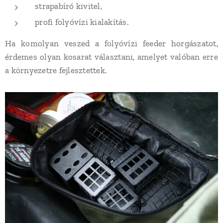
strapabíró kivitel,
profi folyóvízi kialakítás.
Ha komolyan veszed a folyóvízi feeder horgászatot,
érdemes olyan kosarat választani, amelyet valóban erre
a környezetre fejlesztettek.