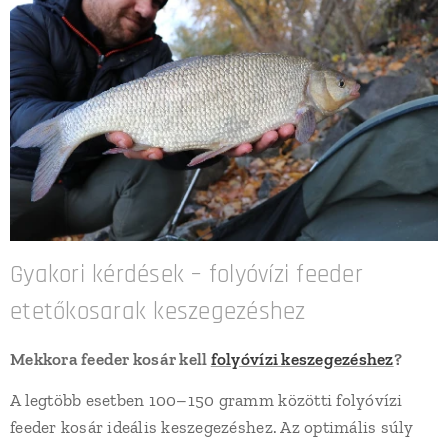
Gyakori kérdések – folyóvízi feeder
etetőkosarak keszegezéshez
Mekkora feeder kosár kell
folyóvízi keszegezéshez
?
A legtöbb esetben 100–150 gramm közötti folyóvízi
feeder kosár ideális keszegezéshez. Az optimális súly