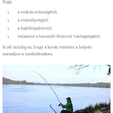
függ:
a sodrás erősségétől,
a vízmélységtől,
a hajóforgalomtól,
valamint a használt főzsinór vastagságától.
A cél mindig az, hogy a kosár stabilan a helyén
maradjon a mederfenéken.