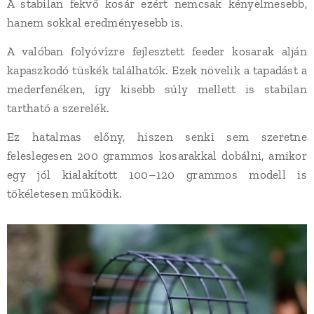
A stabilan fekvő kosár ezért nemcsak kényelmesebb,
hanem sokkal eredményesebb is.
A valóban folyóvízre fejlesztett feeder kosarak alján
kapaszkodó tüskék találhatók. Ezek növelik a tapadást a
mederfenéken, így kisebb súly mellett is stabilan
tartható a szerelék.
Ez hatalmas előny, hiszen senki sem szeretne
feleslegesen 200 grammos kosarakkal dobálni, amikor
egy jól kialakított 100–120 grammos modell is
tökéletesen működik.