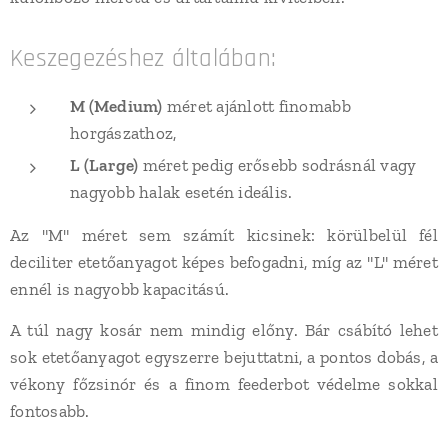
Keszegezéshez általában:
M (Medium)
méret ajánlott finomabb
horgászathoz,
L (Large)
méret pedig erősebb sodrásnál vagy
nagyobb halak esetén ideális.
Az "M" méret sem számít kicsinek: körülbelül fél
deciliter etetőanyagot képes befogadni, míg az "L" méret
ennél is nagyobb kapacitású.
A túl nagy kosár nem mindig előny. Bár csábító lehet
sok etetőanyagot egyszerre bejuttatni, a pontos dobás, a
vékony főzsinór és a finom feederbot védelme sokkal
fontosabb.