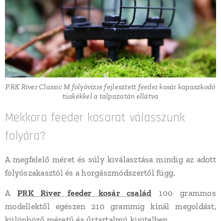
PRK River Classic M folyóvízre fejlesztett feeder kosár kapaszkodó
tüskékkel a talpazatán ellátva
Mekkora feeder kosarat válasszunk
folyóra?
A megfelelő méret és súly kiválasztása mindig az adott
folyószakasztól és a horgászmódszertől függ.
A
PRK River feeder kosár család
100 grammos
modellektől egészen 210 grammig kínál megoldást,
különböző méretű és űrtartalmú kivitelben.