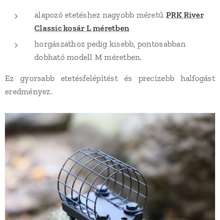
alapozó etetéshez nagyobb méretű
PRK River
Classic kosár L méretben
horgászathoz pedig kisebb, pontosabban
dobható modell M méretben.
Ez gyorsabb etetésfelépítést és precízebb halfogást
eredményez.