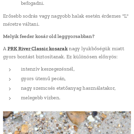
befogadni.
Erősebb sodrás vagy nagyobb halak esetén érdemes "L"
méretre váltani.
Melyik feeder kosár old leggyorsabban?
A
PRK River Classic kosarak
nagy lyukbőségük miatt
gyors bontást biztosítanak. Ez különösen előnyös:
intenzív keszegezésnél,
gyors ütemű pecán,
nagy szemcsés etetőanyag használatakor,
melegebb vízben.