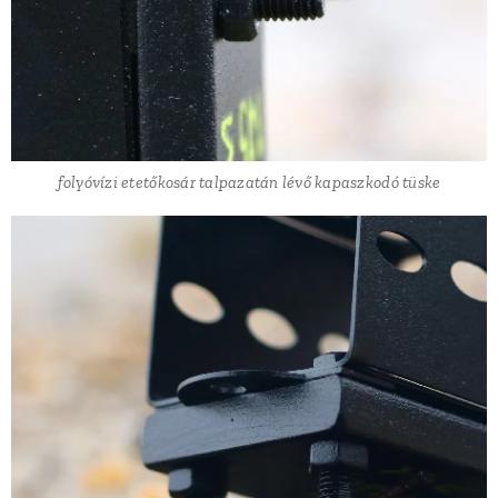
folyóvízi etetőkosár talpazatán lévő kapaszkodó tüske