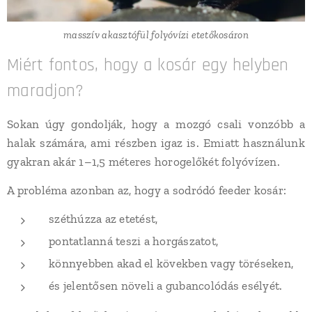
masszív akasztófül folyóvízi etetőkosáron
Miért fontos, hogy a kosár egy helyben
maradjon?
Sokan úgy gondolják, hogy a mozgó csali vonzóbb a
halak számára, ami részben igaz is. Emiatt használunk
gyakran akár 1–1,5 méteres horogelőkét folyóvízen.
A probléma azonban az, hogy a sodródó feeder kosár:
széthúzza az etetést,
pontatlanná teszi a horgászatot,
könnyebben akad el kövekben vagy töréseken,
és jelentősen növeli a gubancolódás esélyét.