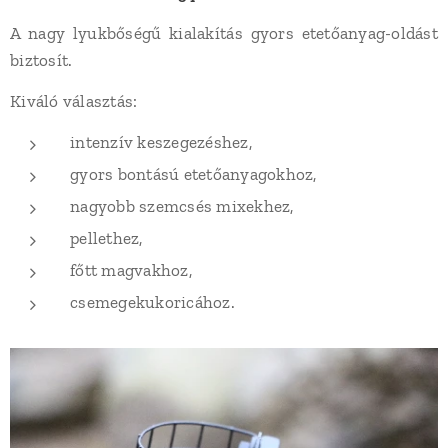
A nagy lyukbőségű kialakítás gyors etetőanyag-oldást
biztosít.
Kiváló választás:
intenzív keszegezéshez,
gyors bontású etetőanyagokhoz,
nagyobb szemcsés mixekhez,
pellethez,
főtt magvakhoz,
csemegekukoricához.