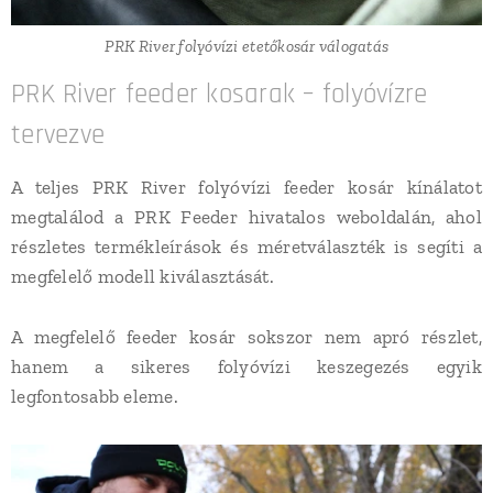
PRK River folyóvízi etetőkosár válogatás
PRK River feeder kosarak – folyóvízre
tervezve
A teljes PRK River folyóvízi feeder kosár kínálatot
megtalálod a PRK Feeder hivatalos weboldalán, ahol
részletes termékleírások és méretválaszték is segíti a
megfelelő modell kiválasztását.
A megfelelő feeder kosár sokszor nem apró részlet,
hanem a sikeres folyóvízi keszegezés egyik
legfontosabb eleme.