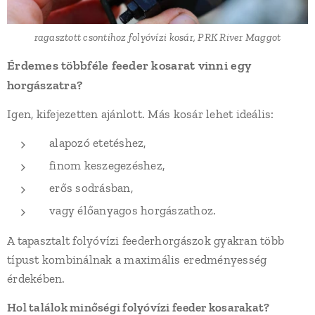
ragasztott csontihoz folyóvízi kosár, PRK River Maggot
Érdemes többféle feeder kosarat vinni egy
horgászatra?
Igen, kifejezetten ajánlott. Más kosár lehet ideális:
alapozó etetéshez,
finom keszegezéshez,
erős sodrásban,
vagy élőanyagos horgászathoz.
A tapasztalt folyóvízi feederhorgászok gyakran több
típust kombinálnak a maximális eredményesség
érdekében.
Hol találok minőségi folyóvízi feeder kosarakat?