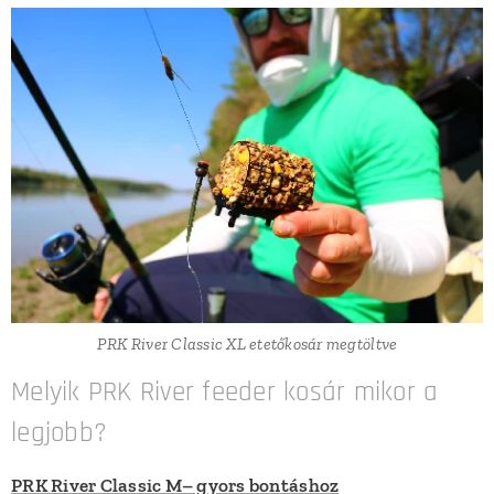
PRK River Classic XL etetőkosár megtöltve
Melyik PRK River feeder kosár mikor a
legjobb?
PRK River Classic M– gyors bontáshoz