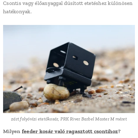
Csontis vagy élőanyaggal dúsított etetéshez különösen
hatékonyak.
zárt folyóvízi etetőkosár, PRK River Barbel Master M méret
Milyen
feeder kosár való ragasztott csontihoz
?