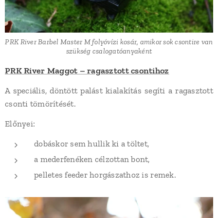
PRK River Barbel Master M folyóvízi kosár, amikor sok csontire van
szükség csalogatóanyaként
PRK River Maggot – ragasztott csontihoz
A speciális, döntött palást kialakítás segíti a ragasztott
csonti tömörítését.
Előnyei:
dobáskor sem hullik ki a töltet,
a mederfenéken célzottan bont,
pelletes feeder horgászathoz is remek.