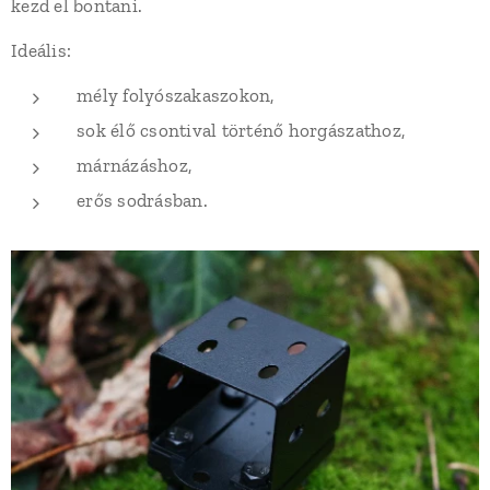
kezd el bontani.
Ideális:
mély folyószakaszokon,
sok élő csontival történő horgászathoz,
márnázáshoz,
erős sodrásban.