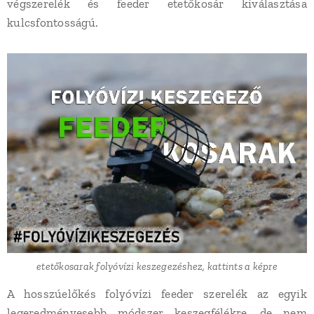
végszerelék és feeder etetőkosár kiválasztása
kulcsfontosságú.
etetőkosarak folyóvízi keszegezéshez, kattints a képre
A hosszúelőkés folyóvízi feeder szerelék az egyik
legeredményesebb módszer keszegfélékre, de nem