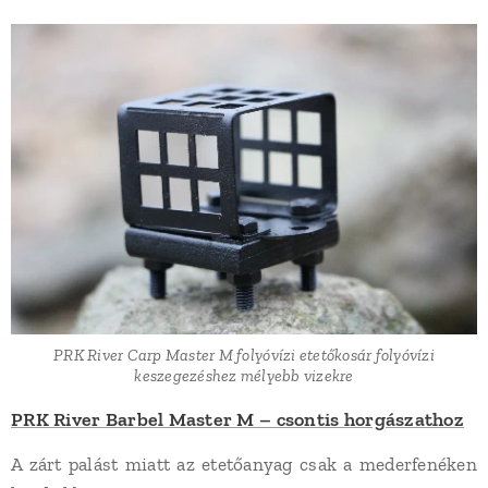
PRK River Carp Master M folyóvízi etetőkosár folyóvízi
keszegezéshez mélyebb vizekre
PRK River Barbel Master M – csontis horgászathoz
A zárt palást miatt az etetőanyag csak a mederfenéken