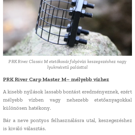
PRK River Classic M etetőkosár folyóvízi keszegezéshez nagy
lyukméretű palásttal
PRK River Carp Master M– mélyebb vízhez
A kisebb nyílások lassabb bontást eredményeznek, ezért
mélyebb vízben vagy nehezebb etetőanyagokkal
különösen hatékony.
Bár a neve pontyos felhasználásra utal, keszegezéshez
is kiváló választás.