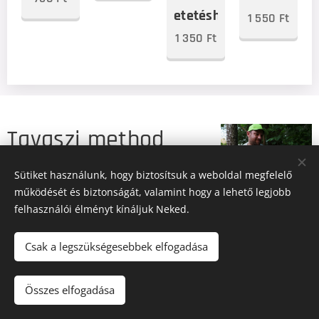
etetéshez
1 550
Ft
1 350
Ft
Tavaszi method
feederezés
Sütiket használunk, hogy biztosítsuk a weboldal megfelelő
működését és biztonságát, valamint hogy a lehető legjobb
csatornán –
felhasználói élményt kínáljuk Neked.
keszegre és
Csak a legszükségesebbek elfogadása
pontyra PRK 4in1
Összes elfogadása
Hybrid Method